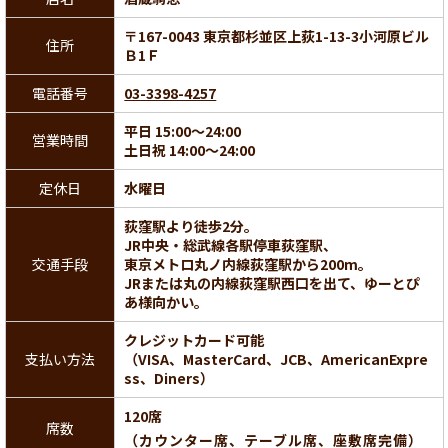
〒167-0043 東京都杉並区上荻1-13-3小河原ビル
住所
Ｂ1Ｆ
電話番号
03-3398-4257
平日 15:00～24:00
営業時間
土日祝 14:00～24:00
定休日
水曜日
荻窪駅より徒歩2分。
JR中央・総武線各駅停車荻窪駅、
交通手段
東京メトロ丸ノ内線荻窪駅から200m。
JRまたは丸の内線荻窪駅西口を出て、ゆーとぴ
あ様向かい。
クレジットカード可能
支払い方法
（VISA、MasterCard、JCB、AmericanExpre
ss、Diners）
120席
席数
（カウンター席、テーブル席、座敷席完備）